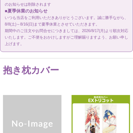
のお知らせは削除されます
■夏季休業のお知らせ
納期について
いつも当店をご利用いただきありがとうございます。誠に勝手ながら、
8/8(土)～8/16(日)まで夏季休業とさせていただきます。
期間中のご注文やお問合せにつきましては、2026/8/17(月)より順次対応
送料・お支払い方法
いたします。ご不便をおかけしますがご理解賜りますよう、お願い申し
上げます。
データ作成ガイド
お問い合わせ
抱き枕カバー
Q&A