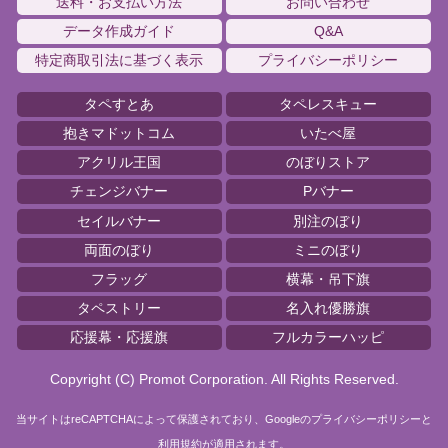
送料・お支払い方法
お問い合わせ
データ作成ガイド
Q&A
特定商取引法に基づく表示
プライバシーポリシー
タペすとあ
タペレスキュー
抱きマドットコム
いたべ屋
アクリル王国
のぼりストア
チェンジバナー
Pバナー
セイルバナー
別注のぼり
両面のぼり
ミニのぼり
フラッグ
横幕・吊下旗
タペストリー
名入れ優勝旗
応援幕・応援旗
フルカラーハッピ
Copyright (C) Promot Corporation. All Rights Reserved.
当サイトはreCAPTCHAによって保護されており、Googleの
プライバシーポリシー
と
利用規約
が適用されます。