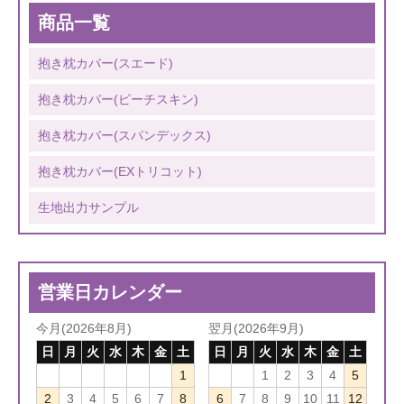
商品一覧
抱き枕カバー(スエード)
抱き枕カバー(ピーチスキン)
抱き枕カバー(スパンデックス)
抱き枕カバー(EXトリコット)
生地出力サンプル
営業日カレンダー
今月(2026年8月)
翌月(2026年9月)
日
月
火
水
木
金
土
日
月
火
水
木
金
土
1
1
2
3
4
5
2
3
4
5
6
7
8
6
7
8
9
10
11
12