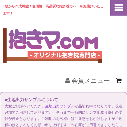
1枚から作成可能！低価格・高品質な抱き枕カバーをお届けいたし
ます！
会員メニュー
ホーム
■生地出力サンプルについて
大変ご好評をいただき、
生地出力サンプル
が品切れ中となります。現在
商品一覧
追加でご用意しておりますが、それまで一時的にサンプル取り寄せの受
付が停止となります。ご利用のお客様にはご迷惑をおかけしますがご理
解のほどよろしくお願い申し上げます。※在庫がご用意できましたらこ
ご注文の流れ