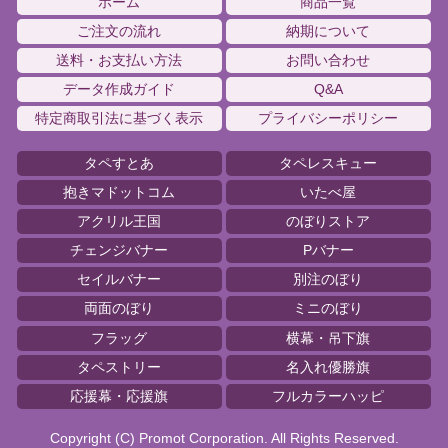
ホーム
商品一覧
ご注文の流れ
納期について
送料・お支払い方法
お問い合わせ
データ作成ガイド
Q&A
特定商取引法に基づく表示
プライバシーポリシー
タペすとあ
タペレスキュー
抱きマドットコム
いたべ屋
アクリル王国
のぼりストア
チェンジバナー
Pバナー
セイルバナー
別注のぼり
両面のぼり
ミニのぼり
フラッグ
横幕・吊下旗
タペストリー
名入れ優勝旗
応援幕・応援旗
フルカラーハッピ
Copyright (C) Promot Corporation. All Rights Reserved.