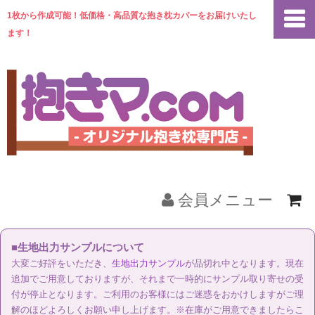
1枚から作成可能！低価格・高品質な抱き枕カバーをお届けいたし
ます！
会員メニュー
ホーム
■生地出力サンプルについて
大変ご好評をいただき、
生地出力サンプル
が品切れ中となります。現在
商品一覧
追加でご用意しておりますが、それまで一時的にサンプル取り寄せの受
付が停止となります。ご利用のお客様にはご迷惑をおかけしますがご理
解のほどよろしくお願い申し上げます。※在庫がご用意できましたらこ
ご注文の流れ