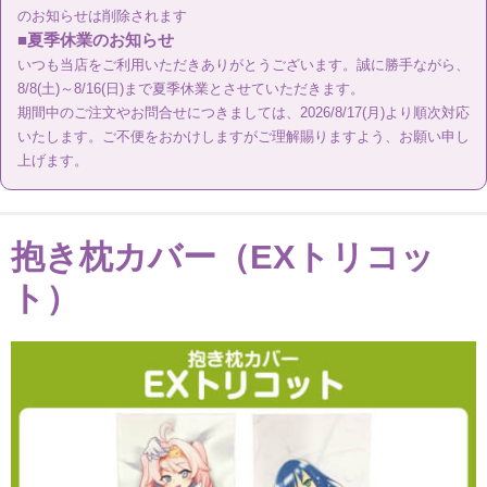
のお知らせは削除されます
■夏季休業のお知らせ
納期について
いつも当店をご利用いただきありがとうございます。誠に勝手ながら、
8/8(土)～8/16(日)まで夏季休業とさせていただきます。
期間中のご注文やお問合せにつきましては、2026/8/17(月)より順次対応
送料・お支払い方法
いたします。ご不便をおかけしますがご理解賜りますよう、お願い申し
上げます。
データ作成ガイド
お問い合わせ
抱き枕カバー（EXトリコッ
ト）
Q&A