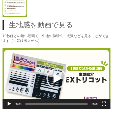
生地感を動画で見る
10秒ほどの短い動画で、生地の伸縮性・光沢などを見ることができ
ます（※音は出ません）。
動
画
プ
レ
ー
ヤ
ー
00:00
00:09